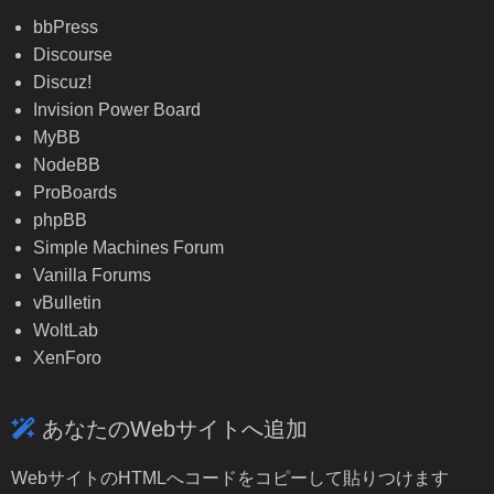
bbPress
Discourse
Discuz!
Invision Power Board
MyBB
NodeBB
ProBoards
phpBB
Simple Machines Forum
Vanilla Forums
vBulletin
WoltLab
XenForo
あなたのWebサイトへ追加
WebサイトのHTMLへコードをコピーして貼りつけます